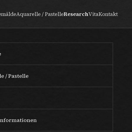
emälde
Aquarelle / Pastelle
Research
Vita
Kontakt
e
e / Pastelle
Informationen