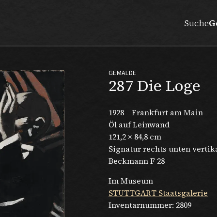
Suche
G
GEMÄLDE
287 Die Loge
1928
Frankfurt am Main
Öl auf Leinwand
121,2 × 84,8 cm
Signatur rechts unten vertik
Beckmann F 28
Im Museum
STUTTGART Staatsgalerie
Inventarnummer:
2809