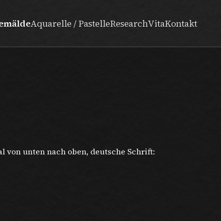
emälde
Aquarelle / Pastelle
Research
Vita
Kontakt
al von unten nach oben, deutsche Schrift: