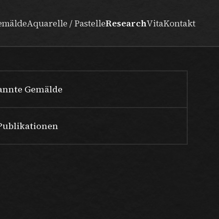
emälde
Aquarelle / Pastelle
Research
Vita
Kontakt
nannte Gemälde
Publikationen