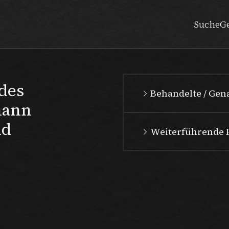
Suche
G
des
Behandelte / Ge
mann
nd
Weiterführende 