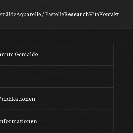
emälde
Aquarelle / Pastelle
Research
Vita
Kontakt
nannte Gemälde
Publikationen
Informationen