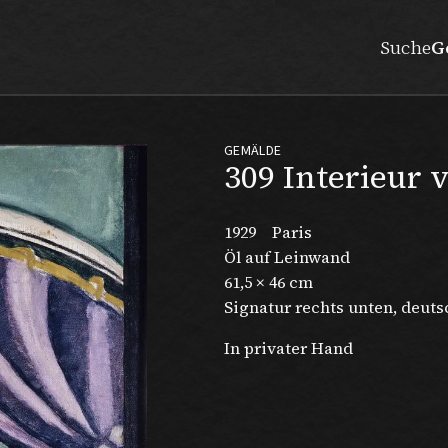
Suche
G
GEMÄLDE
309 Interieur v
1929
Paris
Öl auf Leinwand
61,5 × 46 cm
Signatur rechts unten, deuts
In privater Hand