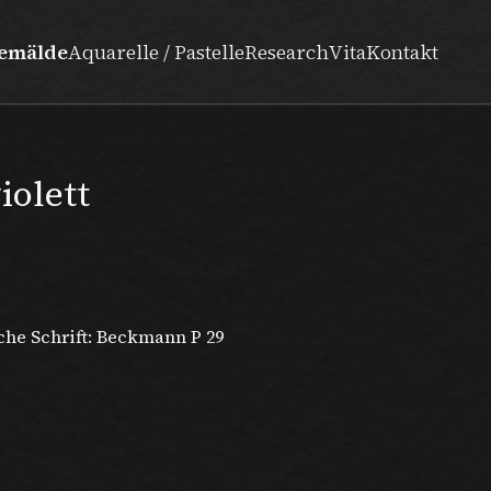
emälde
Aquarelle / Pastelle
Research
Vita
Kontakt
iolett
che Schrift: Beckmann P 29