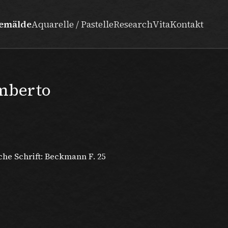
emälde
Aquarelle / Pastelle
Research
Vita
Kontakt
Umberto
che Schrift: Beckmann F. 25