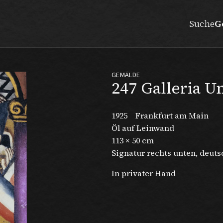
Suche
G
GEMÄLDE
247 Galleria 
1925
Frankfurt am Main
Öl auf Leinwand
113 × 50 cm
Signatur rechts unten, deuts
In privater Hand