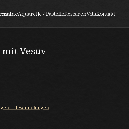
emälde
Aquarelle / Pastelle
Research
Vita
Kontakt
t mit Vesuv
tsgemäldesammlungen