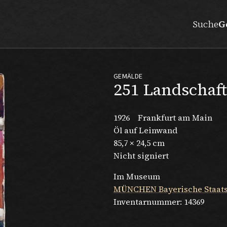
Suche
G
GEMÄLDE
251 Landschaf
1926
Frankfurt am Main
Öl auf Leinwand
85,7 × 24,5 cm
Nicht signiert
Im Museum
MÜNCHEN Bayerische Staa
Inventarnummer:
14369