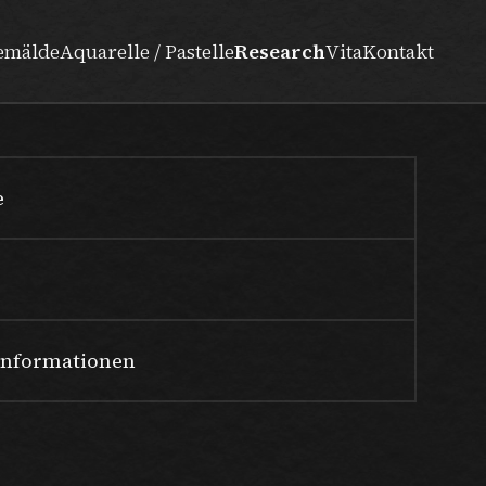
emälde
Aquarelle / Pastelle
Research
Vita
Kontakt
e
Informationen