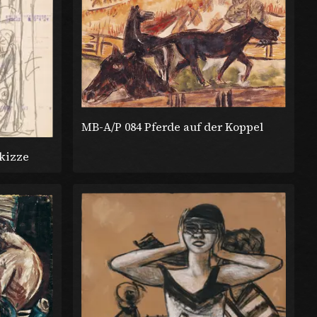
MB-A/P 084 Pferde auf der Koppel
kizze