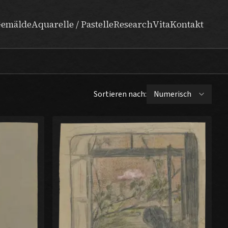
emälde
Aquarelle / Pastelle
Research
Vita
Kontakt
Sortieren nach: