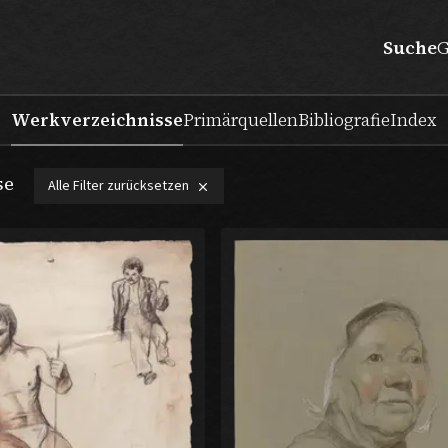
Suche
G
Werkverzeichnisse
Primärquellen
Bibliografie
Index
se
Alle Filter zurücksetzen