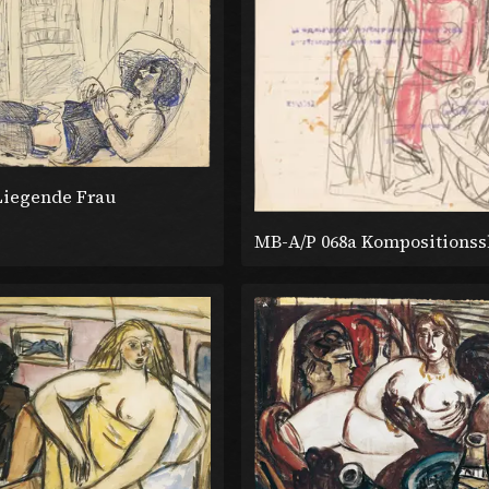
Liegende Frau
MB-A/P 068a Kompositionss