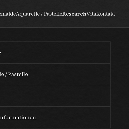
emälde
Aquarelle / Pastelle
Research
Vita
Kontakt
e
e / Pastelle
Informationen