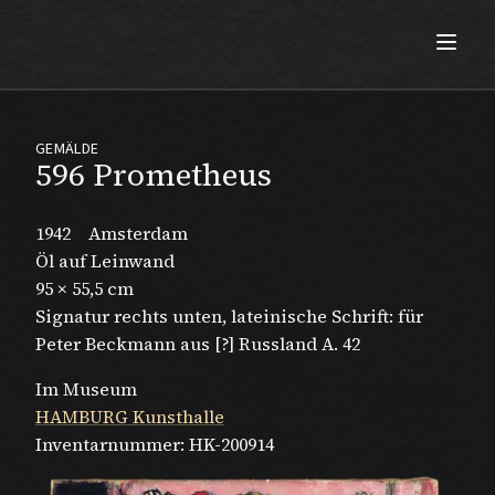
Max Beckmann
GEMÄLDE
596 Prometheus
1942
Amsterdam
Öl auf Leinwand
95 × 55,5 cm
Signatur rechts unten, lateinische Schrift: für
Peter Beckmann aus [?] Russland A. 42
Im Museum
HAMBURG Kunsthalle
Inventarnummer:
HK-200914