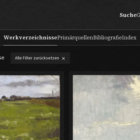
Suche
G
Werkverzeichnisse
Primärquellen
Bibliografie
Index
se
Alle Filter zurücksetzen