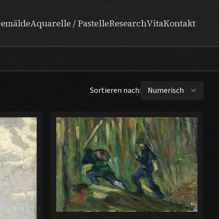
emälde
Aquarelle / Pastelle
Research
Vita
Kontakt
Sortieren nach: