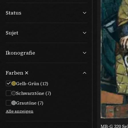
Status
Sujet
Ikonografie
Farben
Gelb-Grün
(
12
)
Schwarztöne
(
7
)
Grautöne
(
7
)
Alle anzeigen
MB-G 320 Se