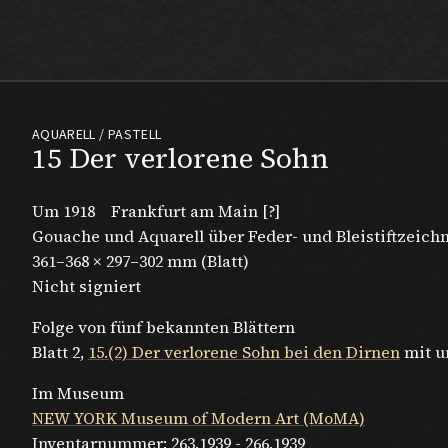
Max Beckmann
AQUARELL / PASTELL
15 Der verlorene Sohn
Um 1918
Frankfurt am Main [?]
Gouache und Aquarell über Feder- und Bleistiftzeic
361–368 × 297–302 mm (Blatt)
Nicht signiert
Folge von fünf bekannten Blättern
Blatt 2,
15.(2) Der verlorene Sohn bei den Dirnen
mit u
Im Museum
NEW YORK Museum of Modern Art (MoMA)
Inventarnummer:
263.1939 - 266.1939