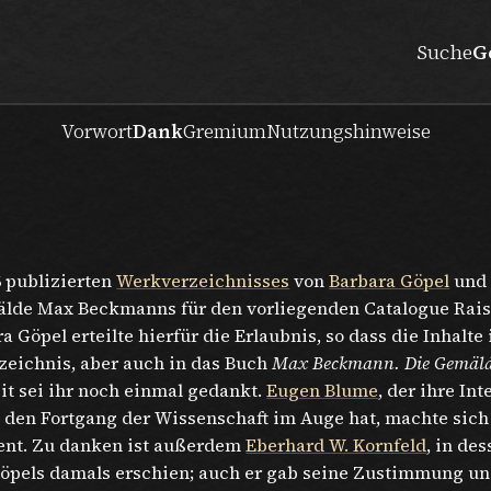
Suche
G
Vorwort
Dank
Gremium
Nutzungshinweise
6 publizierten
Werkverzeichnisses
von
Barbara Göpel
un
emälde Max Beckmanns für den vorliegenden Catalogue Rai
 Göpel erteilte hierfür die Erlaubnis, so dass die Inhalte 
zeichnis, aber auch in das Buch
Max Beckmann. Die Gemäl
t sei ihr noch einmal gedankt.
Eugen Blume
, der ihre In
ts den Fortgang der Wissenschaft im Auge hat, machte sic
ent. Zu danken ist außerdem
Eberhard W. Kornfeld
, in de
öpels damals erschien; auch er gab seine Zustimmung und