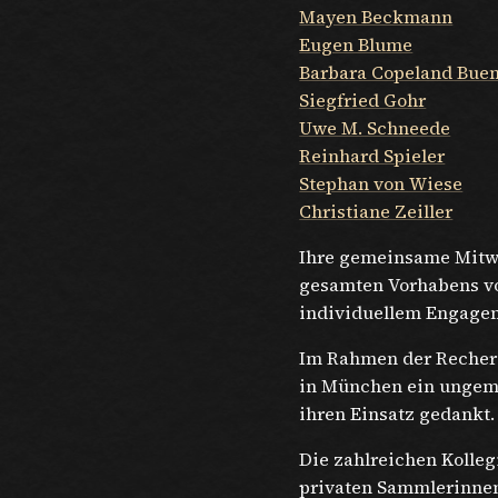
Mayen Beckmann
Eugen Blume
Barbara Copeland Bue
Siegfried Gohr
Uwe M. Schneede
Reinhard Spieler
Stephan von Wiese
Christiane Zeiller
Ihre gemeinsame Mitwi
gesamten Vorhabens vo
individuellem Engagem
Im Rahmen der Recherc
in München ein ungeme
ihren Einsatz gedankt.
Die zahlreichen Kolleg
privaten Sammlerinnen