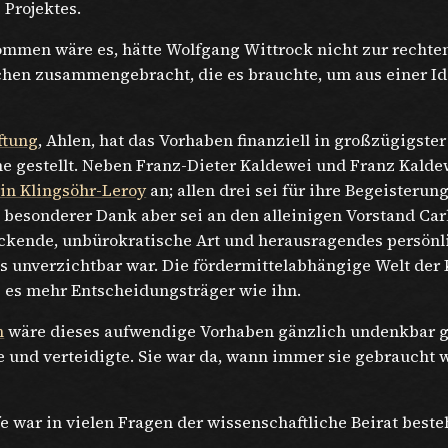
 Projektes.
mmen wäre es, hätte Wolfgang Wittrock nicht zur rechten
hen zusammengebracht, die es brauchte, um aus einer Id
ftung
, Ahlen, hat das Vorhaben finanziell in großzügigste
ne gestellt. Neben Franz-Dieter Kaldewei und Franz Kald
in Klingsöhr-Leroy
an; allen drei sei für ihre Begeisterun
 besonderer Dank aber sei an den alleinigen Vorstand Ca
ackende, unbürokratische Art und herausragendes persön
es unverzichtbar war. Die fördermittelabhängige Welt de
e es mehr Entscheidungsträger wie ihn.
n
wäre dieses aufwendige Vorhaben gänzlich undenkbar g
te und verteidigte. Sie war da, wann immer sie gebraucht w
e war in vielen Fragen der wissenschaftliche Beirat best