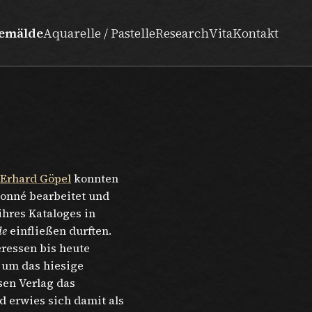
emälde
Aquarelle / Pastelle
Research
Vita
Kontakt
d
Erhard Göpel
konnten
sonné bearbeitet und
ihres Kataloges in
de
einfließen durften.
teressen bis heute
h um das hiesige
ssen Verlag das
 erwies sich damit als