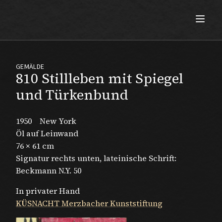
Max Beckmann
GEMÄLDE
810 Stillleben mit Spiegel
und Türkenbund
1950
New York
Öl auf Leinwand
76 × 61 cm
Signatur rechts unten, lateinische Schrift:
Beckmann N.Y. 50
In privater Hand
KÜSNACHT Merzbacher Kunststiftung