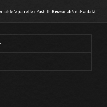
emälde
Aquarelle / Pastelle
Research
Vita
Kontakt
e