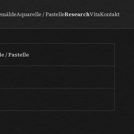
emälde
Aquarelle / Pastelle
Research
Vita
Kontakt
e / Pastelle