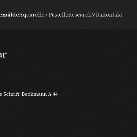
emälde
Aquarelle / Pastelle
Research
Vita
Kontakt
ar
e Schrift: Beckmann A 44