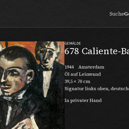
Suche
G
GEMÄLDE
678 Caliente-B
1944
Amsterdam
Öl auf Leinwand
39,5 × 70 cm
Signatur links oben, deutsch
In privater Hand