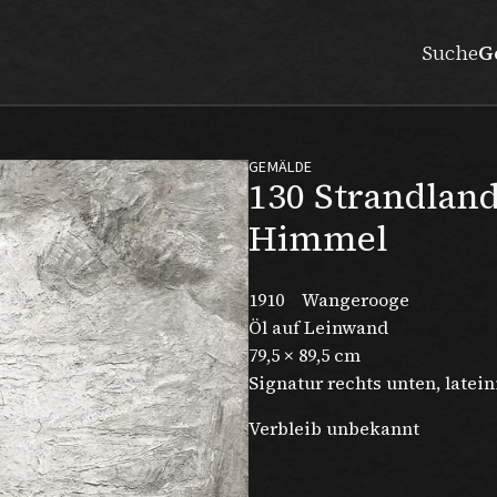
Suche
G
GEMÄLDE
130 Strandlan
Himmel
1910
Wangerooge
Öl auf Leinwand
79,5 × 89,5 cm
Signatur rechts unten, latein
Verbleib unbekannt