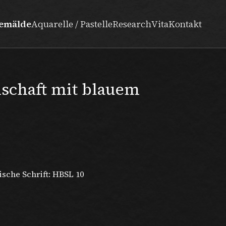
emälde
Aquarelle / Pastelle
Research
Vita
Kontakt
dschaft mit blauem
ische Schrift: HBSL 10