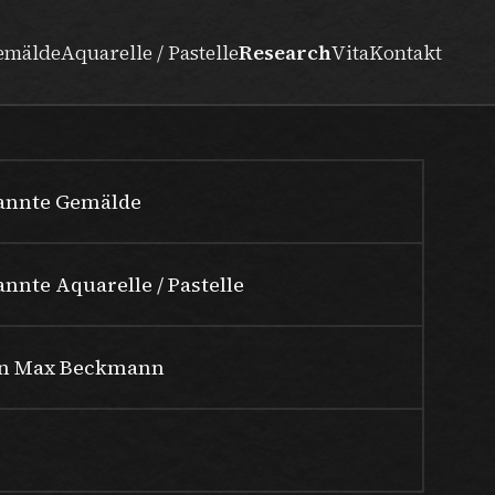
emälde
Aquarelle / Pastelle
Research
Vita
Kontakt
nannte Gemälde
nnte Aquarelle / Pastelle
n Max Beckmann