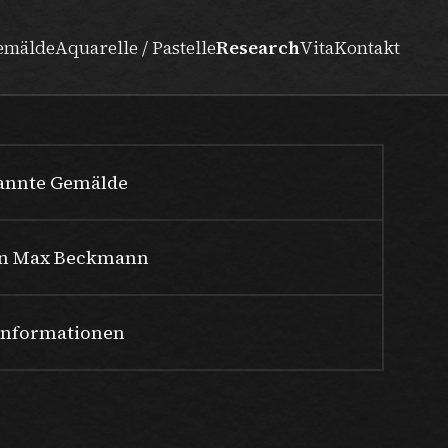
emälde
Aquarelle / Pastelle
Research
Vita
Kontakt
nannte Gemälde
n Max Beckmann
Informationen