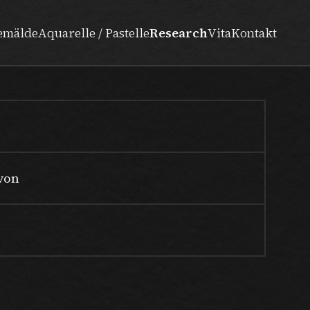
emälde
Aquarelle / Pastelle
Research
Vita
Kontakt
von