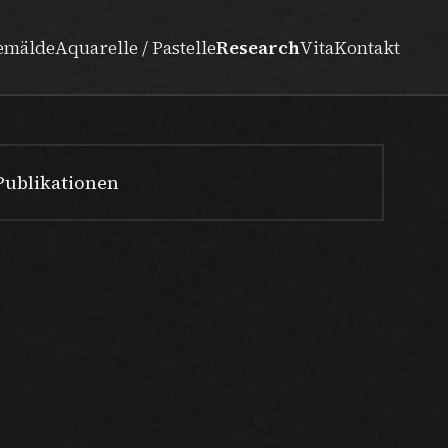
emälde
Aquarelle / Pastelle
Research
Vita
Kontakt
Publikationen