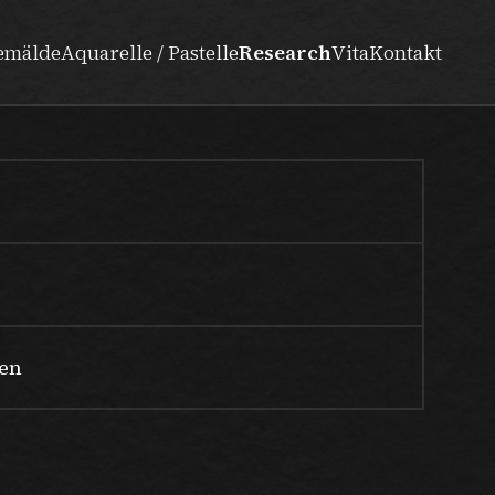
emälde
Aquarelle / Pastelle
Research
Vita
Kontakt
en