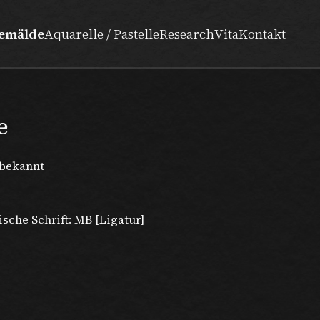
emälde
Aquarelle / Pastelle
Research
Vita
Kontakt
e
nbekannt
ische Schrift: MB [Ligatur]