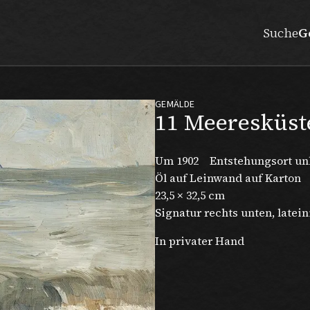
Suche
G
GEMÄLDE
11 Meeresküst
Um 1902
Entstehungsort u
Öl auf Leinwand auf Karton
23,5 × 32,5 cm
Signatur rechts unten, latein
In privater Hand